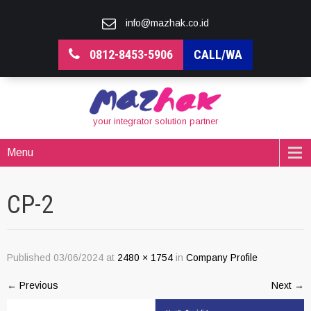
info@mazhak.co.id
0812-8453-5906
CALL/WA
your integrator solution partner
Menu
CP-2
Published
03/06/2024
at
2480 × 1754
in
Company Profile
←
Previous
Next
→